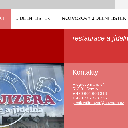
KT
JÍDELNÍ LÍSTEK
ROZVOZOVÝ JÍDELNÍ LÍSTEK
restaurace a jídel
Kontakty
Riegrovo nám. 54
513 01 Semily
+ 420 604 603 313
+ 420 776 328 236
jamik.wi
ttmayer@
seznam.c
z