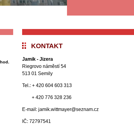
KONTAKT
Jamik - Jizera
 hod.
Riegrovo náměstí 54
513 01 Semily
Tel.: + 420 604 603 313
+ 420 776 328 236
E-mail: jamik.wittmayer@seznam.cz
IČ: 72797541